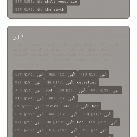
اللّه
ESW
§253
:
:
shalt recognize
اللّه
ESW
§196
:
:
the earth
الهی
237 occ
→ “god”, “divine”, “lord”, “god’s”, “god, my god”, “o”, “o god,
my god”, “o god”, “o my god”, “celestial”, “divine mercy”,
“divinely-appointed”, “god but their own desire”, “god’s”,
“grace”, “his”, “holy”, “is of god”, “lord, my god”, “mystic”,
“mystic trumpet”, “truth”, “word”
الهی
الهی
الهی
ESW
§143
:
GWB
§12
:
KIQ
§11
:
الهی
الهی
W&T
§18
:
HW
§147
:
:
celestial
الهی
الهی
الهی
Ahd
§13
:
:
God
ESW
§165
:
GWB
§122
:
الهی
الهی
KIQ
§144
:
W&T
§23
:
الهی
الهی
HW
§111
:
:
divine
Ahd
§5
:
:
God
الهی
الهی
الهی
ESW
§172
:
GWB
§131
:
KIQ
§147
:
الهی
الهی
الهی
W&T
§25
:
HW
§160
:
:
God
ESW
§212
:
الهی
الهی
الهی
GWB
§312
:
KIQ
§167
:
W&T
§3
: