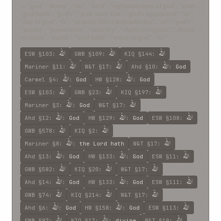
→ “god”, “divine”, “his”, “lord”, “righteousness of god”, “ends”,
“god hath”, “god’s”, “god. unto this”, “god’s appointed”, “in”,
“day of god”, “is”, “ni’matu’lláh-i-mázindarání”, “of”, “god’s”,
“persia”, “possesseth”, “sanctify”, “shalt recognize”, “divine
testator”, “earth”, “lord hath”, “voice of god”, “to”
اللّه
اللّه
اللّه
ESW
§103
:
GWB
§109
:
KIQ
§144
:
اللّه
اللّه
اللّه
Mariner
§11
:
W&T
§17
:
Ahd
§10
:
:
God
اللّه
اللّه
Carmel
§4
:
:
God
HW
§128
:
:
God
اللّه
اللّه
اللّه
ESW
§103
:
GWB
§23
:
KIQ
§197
:
اللّه
اللّه
Mariner
§3
:
:
God
W&T
§17
:
اللّه
اللّه
اللّه
Ahd
§12
:
:
God
HW
§129
:
:
God
ESW
§108
:
اللّه
اللّه
GWB
§578
:
KIQ
§2
:
اللّه
اللّه
Mariner
§8
:
:
the Lord hath
W&T
§17
:
اللّه
اللّه
اللّه
Ahd
§13
:
:
God
HW
§133
:
:
God
ESW
§11
:
اللّه
اللّه
اللّه
GWB
§582
:
KIQ
§20
:
W&T
§17
:
اللّه
اللّه
اللّه
Ahd
§14
:
:
God
HW
§133
:
:
God
ESW
§111
:
اللّه
اللّه
اللّه
GWB
§74
:
KIQ
§214
:
W&T
§17
:
اللّه
اللّه
اللّه
Ahd
§6
:
:
God
HW
§158
:
:
God
ESW
§113
:
اللّه
اللّه
اللّه
GWB
§97
:
KIQ
§17
:
:
divine
W&T
§19
: