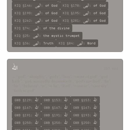
الهی
الهی
KIQ
§146
:
:
of God
KIQ
§178
:
:
of God
الهی
الهی
KIQ
§190
:
:
of God
KIQ
§195
:
:
of God
الهی
الهی
KIQ
§262
:
:
of God
KIQ
§281
:
:
of God
الهی
KIQ
§74
:
:
of the divine
الهی
KIQ
§25
:
:
the mystic trumpet
الهی
الهی
KIQ
§36
:
:
Truth
KIQ
§84
:
:
Word
الله
217 occ
→ “god”, “almighty”, “god’s”, “him”, “cause of god”, “god
hath”, “god, assuredly, dominateth”, “god’s method”, “he”,
“his”, “behests”, “is”, “is he”, “lord”, “creator”, “sanctify”,
“faith of god”
الله
الله
الله
GWB
§129
:
GWB
§153
:
GWB
§153
:
الله
الله
الله
GWB
§167
:
GWB
§167
:
GWB
§167
:
الله
الله
الله
GWB
§191
:
GWB
§191
:
GWB
§193
:
الله
الله
الله
GWB
§250
:
GWB
§250
:
GWB
§250
: