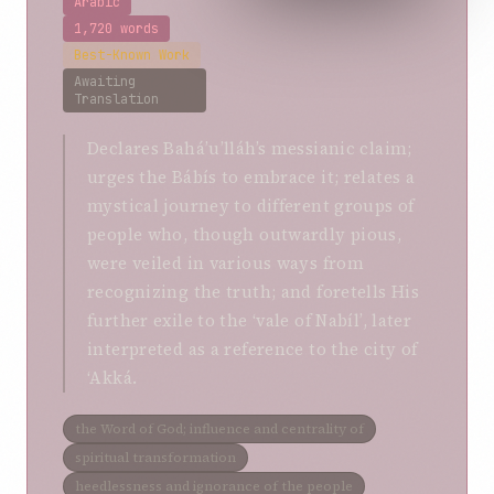
Arabic
1,720 words
Best-Known Work
Awaiting
Translation
Declares Bahá’u’lláh’s messianic claim;
urges the Bábís to embrace it; relates a
mystical journey to different groups of
people who, though outwardly pious,
were veiled in various ways from
recognizing the truth; and foretells His
further exile to the ‘vale of Nabíl’, later
interpreted as a reference to the city of
‘Akká.
the Word of God; influence and centrality of
spiritual transformation
heedlessness and ignorance of the people