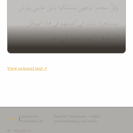
وكلٌّ سجدوا لوجهي وتمسّكوا بذيل عنايتي ولو لن
يستشعروا بذلك في أنفسهم في هذا الهيكل
البديع قل إنّ هذه لنقطة الّتي منه
View original text ↗
Committee
Built by
Chad Jones
— while
CTAI
Translation AI
procrastinating real work
MY PROJECTS