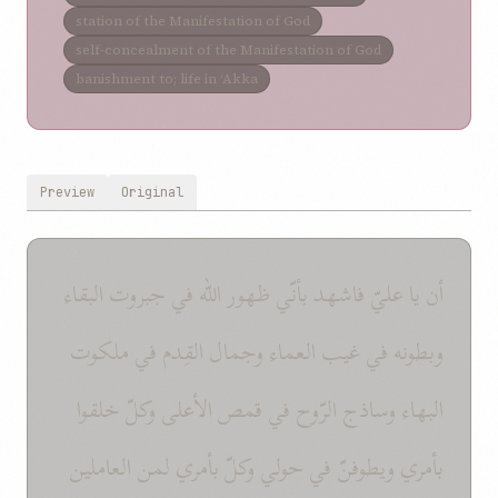
station of the Manifestation of God
self-concealment of the Manifestation of God
banishment to; life in ‘Akka
Preview
Original
أن يا عليّ فاشهد بأنّي ظهور الله في جبروت البقاء
وبطونه في غيب العماء وجمال القِدم في ملكوت
البهاء وساذج الرّوح في قمص الأعلى وكلّ خلقوا
بأمري ويطوفنّ في حولي وكلّ بأمري لمن العاملين